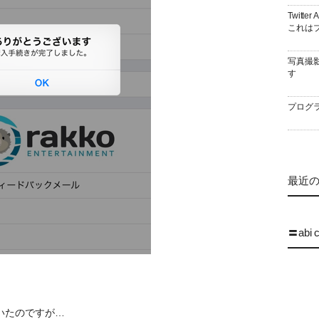
Twitt
これはブ
写真撮
す
プログラ
最近の 
〓abi 
いたのですが…