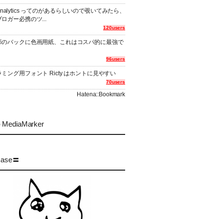
er Analytics ってのがあるらしいので覗いてみたら、
ロガー必携のツ...
120users
影のバックに色画用紙、これはコスパ的に最強で
96users
ミング用フォント Ricty はホントに見やすい
70users
Hatena::Bookmark
MediaMarker
case〓