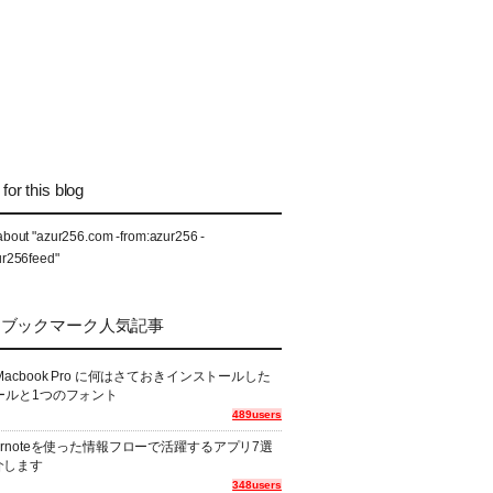
for this blog
about "azur256.com -from:azur256 -
ur256feed"
なブックマーク人気記事
Macbook Pro に何はさておきインストールした
ールと1つのフォント
489users
ernoteを使った情報フローで活躍するアプリ7選
介します
348users