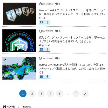
2015/04/08
0
Kiirono Toriさんにイングレスステッカーを分けていただ
き、無理を言ってカスタムオーダーもお願いしてしまい
ました
2015/04/06
0
横浜でイングレスファーストサタデーに参加、寒かった
けど楽しい時間を過ごさせていただきました
#IngressFS
2015/03/30
0
Ingress XM Anomaly 証人 が開催されました。今回はイ
ンテルマップで観戦しましたが、この楽しみ方もお勧め
です
1
2
3
4
5
...
7
HOME
Ingress