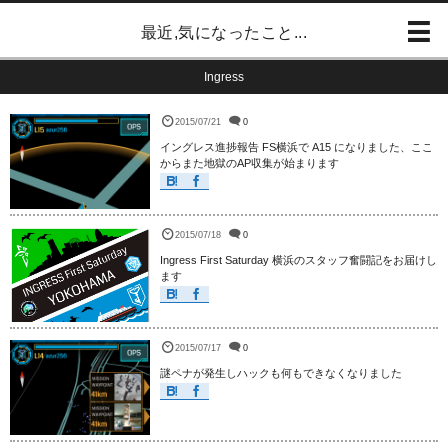
最近,気になったこと...
Ingress
2015/07/21
0
イングレス進捗報告 FS横浜で A15 になりました、ここ
からまた地獄のAP収集が始まります
2015/07/18
0
Ingress First Saturday 横浜のスタッフ奮闘記をお届けし
ます
2015/07/17
0
謎ペナが発生しハックも何もできなくなりました