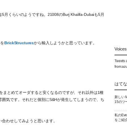
いのようですね。21008のBurj Khalifa-Dubaiも5月
のを
BrickStructures
から輸入しようかと思っています。
Voices 
Tweets 
from:az
はて
種類をまとめてオーダすると安くなるのですが、それ以外は1種
新しい 
雰囲気です。それだと個別にS&Hが発生してしまうので、ち
15のツ
私のEv
をご紹
い合わせしてみようと思います。