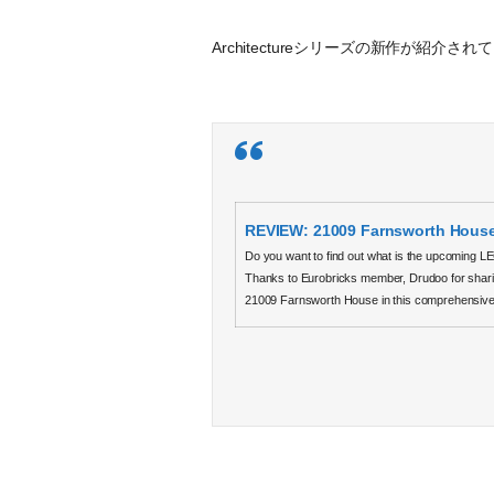
Architectureシリーズの新作が紹介さ
REVIEW: 21009 Farnsworth House
Do you want to find out what is the upcoming L
Thanks to Eurobricks member, Drudoo for shari
21009 Farnsworth House in this comprehensive