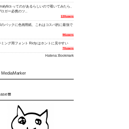
er Analytics ってのがあるらしいので覗いてみたら、
ロガー必携のツ...
120users
影のバックに色画用紙、これはコスパ的に最強で
96users
ミング用フォント Ricty はホントに見やすい
70users
Hatena::Bookmark
MediaMarker
case〓