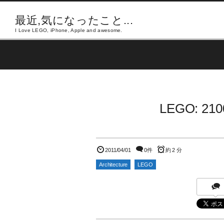
最近,気になったこと...
I Love LEGO, iPhone, Apple and awesome.
LEGO: 210
2011/04/01
0件
約 2 分
Architecture
LEGO