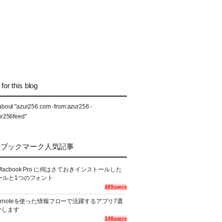
for this blog
about "azur256.com -from:azur256 -
ur256feed"
なブックマーク人気記事
Macbook Pro に何はさておきインストールした
ールと1つのフォント
489users
ernoteを使った情報フローで活躍するアプリ7選
介します
348users