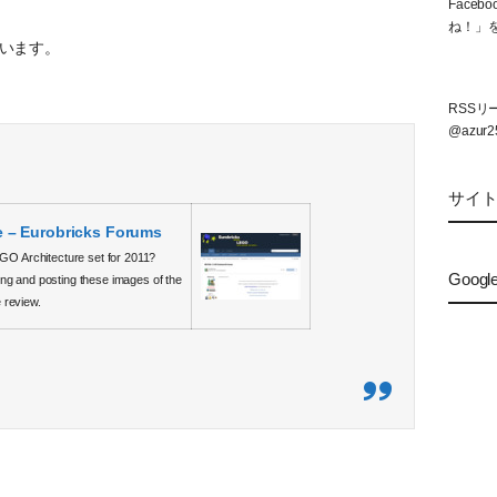
Face
ね！」
れています。
RSS
@azur2
サイ
 – Eurobricks Forums
EGO Architecture set for 2011?
Googl
ng and posting these images of the
 review.