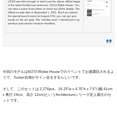
LEGO was kind enough to send over the above official image
of the latest Architecture series set: 21010 Robie House. You
can view a super hi-res photo to check out all the details. The
official on-sale date is September 1, 2011. But if you attend
the special launch event on August 27th, you can get your
hands on the set early. The “member price” I mentioned in my
previous post was for museum members.
今回のモデルは8/27のRobie Houseでのイベントでお披露目されるよ
うで、Tucker自身がサイン会をするらしいです。
そして、このセットは 2,276pcs、16.25”w x 4.75”h x 7.5”l (幅 41cm
x 奥行 19cm、高さ 12cm)というArchitectureシリーズ史上最大のセ
ットです。