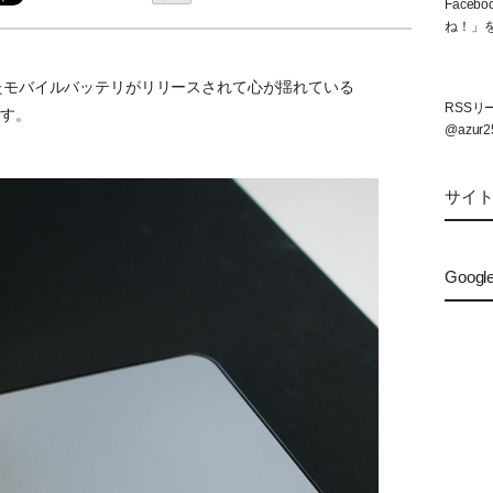
Face
ね！」
 に対応したモバイルバッテリがリリースされて心が揺れている
RSS
です。
@azur2
サイ
Googl