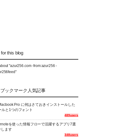
for this blog
about "azur256.com -from:azur256 -
ur256feed"
なブックマーク人気記事
Macbook Pro に何はさておきインストールした
ールと1つのフォント
489users
ernoteを使った情報フローで活躍するアプリ7選
介します
348users