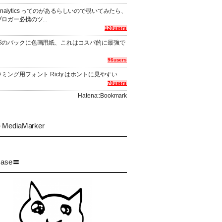
er Analytics ってのがあるらしいので覗いてみたら、
ロガー必携のツ...
120users
影のバックに色画用紙、これはコスパ的に最強で
96users
ミング用フォント Ricty はホントに見やすい
70users
Hatena::Bookmark
MediaMarker
case〓