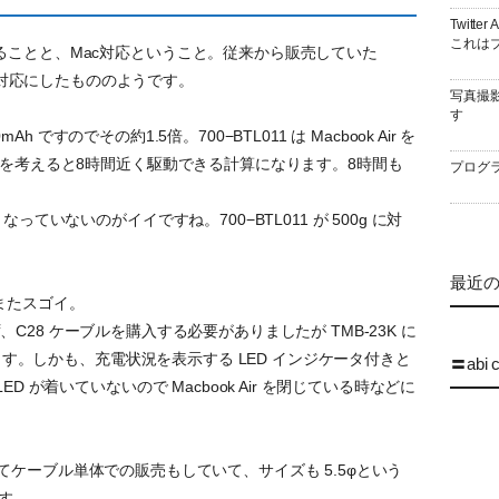
Twitt
これはブ
ることと、Mac対応ということ。従来から販売していた
c 対応にしたもののようです。
写真撮
す
0mAh ですのでその約1.5倍。700−BTL011 は Macbook Air を
けを考えると8時間近く駆動できる計算になります。8時間も
プログラ
っていないのがイイですね。700−BTL011 が 500g に対
最近の 
またスゴイ。
できず、C28 ケーブルを購入する必要がありましたが TMB-23K に
います。しかも、充電状況を表示する LED インジケータ付きと
〓abi 
D が着いていないので Macbook Air を閉じている時などに
e としてケーブル単体での販売もしていて、サイズも 5.5φという
です。