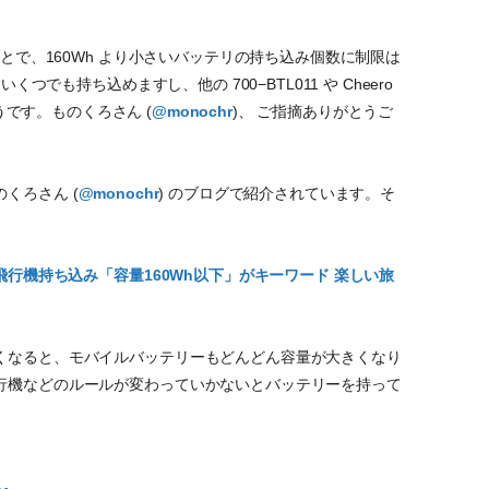
ことで、160Wh より小さいバッテリの持ち込み個数に制限は
くつでも持ち込めますし、他の 700−BTL011 や Cheero
そうです。ものくろさん (
@monochr
)、 ご指摘ありがとうご
くろさん (
@monochr
) のブログで紹介されています。そ
飛行機持ち込み「容量160Wh以下」がキーワード 楽しい旅
くなると、モバイルバッテリーもどんどん容量が大きくなり
行機などのルールが変わっていかないとバッテリーを持って