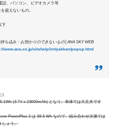
電話、パソコン、ビデオカメラ等
量を超えないもの。
以下
 機内持ち込み・お預かりのできないもの│ANA SKY WEB
p://www.ana.co.jp/sitehelp/int/yakkan/popup.html
た)
で、85.1Wh (3.7V x 23000mAh) となり、単体では大丈夫です
Cheero PowerPlus 2 は 38.5 Wh なので、組み合わせ次第では
ましょう。