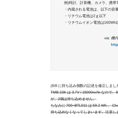
例)時計、計算機、カメラ、携帯
・内蔵される電池は、以下の容
・リチウム電池は2ｇ以下
・リチウムイオン電池は160Wh
via:
htt
(8/8 に持ち込み個数の記述を修正しまし
TMB-23K は 3.7V / 23000mAh なの
が、2個は持ち込めません。
ちなみに 700−BTL011 は 59.2 Wh 、 
持ち込めなくなってしまいます。注意し