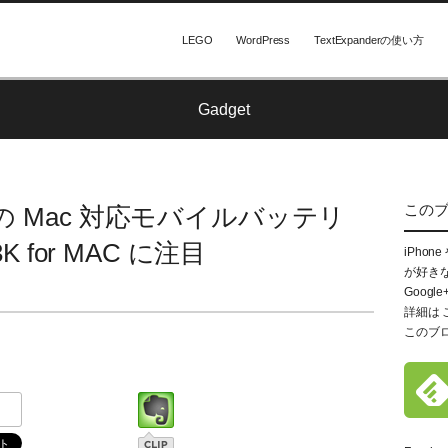
LEGO
WordPress
TextExpanderの使い方
Gadget
この
mAh の Mac 対応モバイルバッテリ
3K for MAC に注目
iPhon
が好き
Google
詳細は
このブ