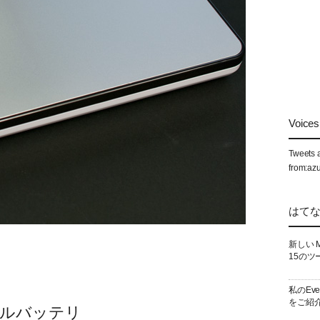
Voices 
Tweets 
from:az
はて
新しい 
15のツ
私のEv
をご紹
イルバッテリ