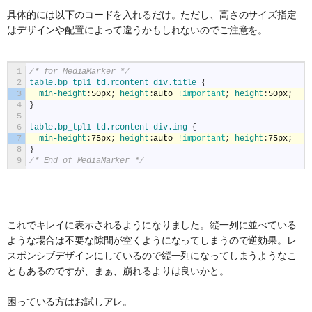
具体的には以下のコードを入れるだけ。ただし、高さのサイズ指定
はデザインや配置によって違うかもしれないのでご注意を。
1
/* for MediaMarker */
2
table.bp_tpl1 td.rcontent div.title 
{
3
min-height
:
50px
;
height
:
auto
!important
;
height
:
50px
;
4
}
5
6
table.bp_tpl1 td.rcontent div.img 
{
7
min-height
:
75px
;
height
:
auto
!important
;
height
:
75px
;
8
}
9
/* End of MediaMarker */
これでキレイに表示されるようになりました。縦一列に並べている
ような場合は不要な隙間が空くようになってしまうので逆効果。レ
スポンシブデザインにしているので縦一列になってしまうようなこ
ともあるのですが、まぁ、崩れるよりは良いかと。
困っている方はお試しアレ。