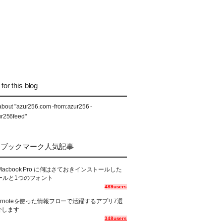
for this blog
about "azur256.com -from:azur256 -
ur256feed"
なブックマーク人気記事
Macbook Pro に何はさておきインストールした
ールと1つのフォント
489users
ernoteを使った情報フローで活躍するアプリ7選
介します
348users