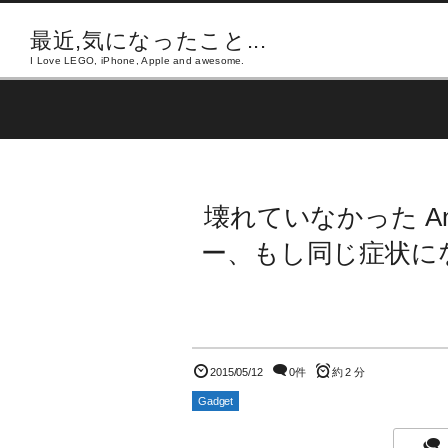
最近,気になったこと...
I Love LEGO, iPhone, Apple and awesome.
壊れていなかった An
ー、もし同じ症状に
2015/05/12
0件
約 2 分
Gadget