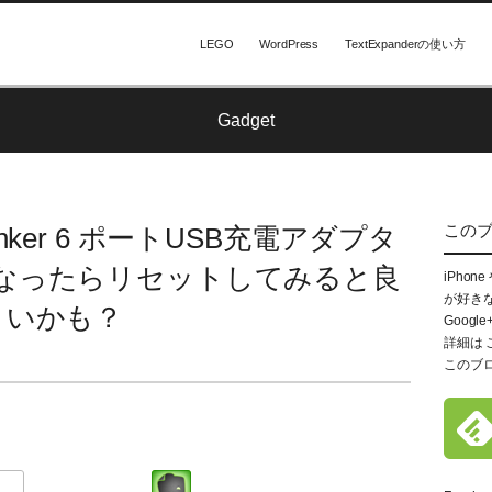
LEGO
WordPress
TextExpanderの使い方
Gadget
この
ker 6 ポートUSB充電アダプタ
なったらリセットしてみると良
iPhon
が好き
いかも？
Google
詳細は
このブ