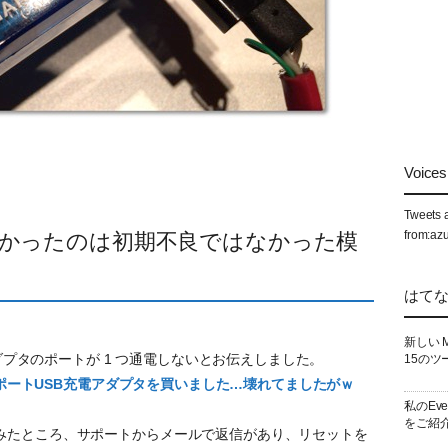
Voices 
Tweets 
from:az
かったのは初期不良ではなかった模
はて
新しい 
アダプタのポートが 1 つ通電しないとお伝えしました。
15のツ
6 ポートUSB充電アダプタを買いました…壊れてましたがｗ
私のEv
をご紹
みたところ、サポートからメールで返信があり、リセットを