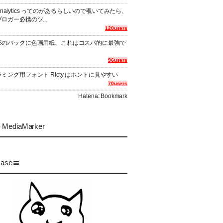
er Analytics ってのがあるらしいので覗いてみたら、
ロガー必携のツ...
120users
影のバックに色画用紙、これはコスパ的に最強で
96users
ミング用フォント Ricty はホントに見やすい
70users
Hatena::Bookmark
MediaMarker
case〓