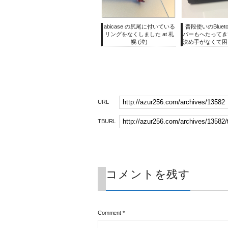
abicase の尻尾に付いている
普段使いのBluet
リングをなくしました at 札
バーもへたってき
幌 (泣)
決め手がなくて困
URL
TBURL
コメントを残す
Comment
*