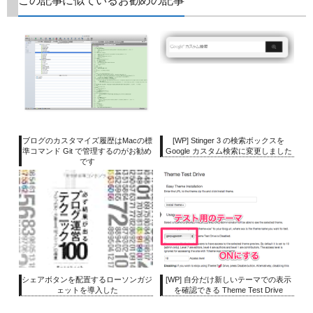
この記事に似ているお勧めの記事
ブログのカスタマイズ履歴はMacの標
[WP] Stinger 3 の検索ボックスを
準コマンド Git で管理するのがお勧め
Google カスタム検索に変更しました
です
シェアボタンを配置するローソンガジ
[WP] 自分だけ新しいテーマでの表示
ェットを導入した
を確認できる Theme Test Drive