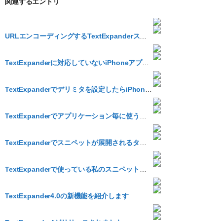
関連するエントリ
URLエンコーディングするTextExpanderスニペット
TextExpanderに対応していないiPhoneアプリでもTEを使いたい
TextExpanderでデリミタを設定したらiPhoneではどうしたらいいのか
TextExpanderでアプリケーション毎に使うスニペットを切り替えよう
TextExpanderでスニペットが展開されるタイミングをコントロールしよう
TextExpanderで使っている私のスニペットのうち単純なものをまとめてみました #myTE
TextExpander4.0の新機能を紹介します