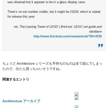
was obtained but it appears to be in a glass display case.
There’s no set number visible, but it might be 21018, which is slated
for release this year.
via: The Leaning Tower of LEGO | Brickset: LEGO set guide and
database
http://www.brickset.com/news/article/?ID=5720
ちょうど Architecture シリーズも手持ちのものは全て組んでしまっ
たので、出たら買っちゃいそうですね。
関連するエントリ
Architecture アーカイブ