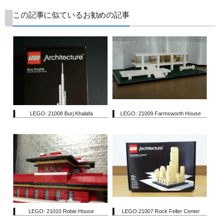
この記事に似ているお勧めの記事
LEGO: 21008 Burj Khalafa
LEGO: 21009 Farmsworth House
LEGO: 21010 Robie House
LEGO:21007 Rock Feller Center