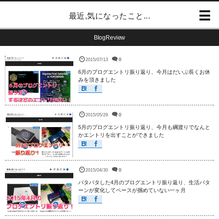
最近,気になったこと...
BlogReview
2015/07/13
0
6月のブログエントリ振り返り、今月はだいぶ長くお休
みを頂きました
2015/05/29
0
5月のブログエントリ振り返り、今月も綱渡りでなんと
かエントリを出すことができました
2015/04/30
0
バタバタした4月のブログエントリ振り返り、生活パタ
ーンが変化してペースが掴めていない一ヶ月