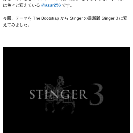
は色々と変えている
@azur256
です。
今回、テーマを The Bootstrap から Stinger の最新版 Stinger 3 に変
えてみました。