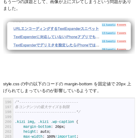
もう一つの課題として、画像が上にズレてしまうという問題があり
ました。
style.css の中の以下のコードの margin-bottom を固定値で 20px 上
げられてしまっているのが影響しているようです。
196
/*----------------------------
197
各コンテンツの最大サイズを制限
198
-----------------------------*/
199
200
.kizi img, .kizi .wp-caption 
{
201
margin-bottom
:
20px
;
202
height
:
auto
;
203
max-width
:
100%
!important
;