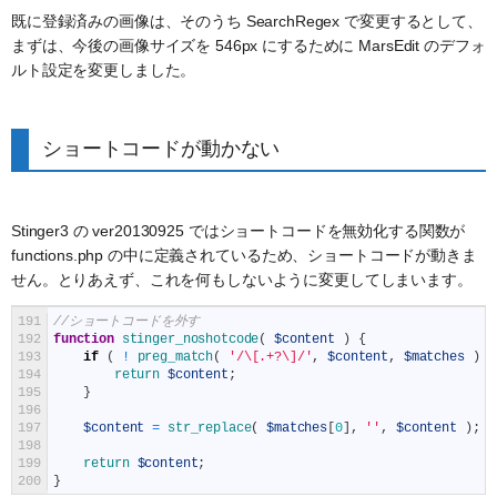
既に登録済みの画像は、そのうち SearchRegex で変更するとして、
まずは、今後の画像サイズを 546px にするために MarsEdit のデフォ
ルト設定を変更しました。
ショートコードが動かない
Stinger3 の ver20130925 ではショートコードを無効化する関数が
functions.php の中に定義されているため、ショートコードが動きま
せん。とりあえず、これを何もしないように変更してしまいます。
191
//ショートコードを外す
192
function
stinger_noshotcode
(
$content
)
{
193
if
(
!
preg_match
(
'/\[.+?\]/'
,
$content
,
$matches
)
)
194
return
$content
;
195
}
196
197
$content
=
str_replace
(
$matches
[
0
]
,
''
,
$content
)
;
198
199
return
$content
;
200
}