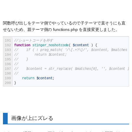
関数呼び出しをテーマ側でやっているので子テーマで直そうにも直
せないため、親テーマ側の functions.php を直接変更しました。
191
//ショートコードを外す
192
function
stinger_noshotcode
(
$content
)
{
193
//    if ( ! preg_match( '/\[.+?\]/', $content, $matches )
194
//        return $content;
195
//    }
196
//
197
//    $content = str_replace( $matches[0], '', $content );
198
//
199
return
$content
;
200
}
画像が上にズレる