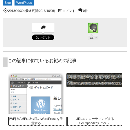
Blog
WordPress
2013/09/30
(最終更新:2013/10/08)
コメント
0件
この記事に似ているお勧めの記事
[WP] MAMPに2つ目のWordPressを設
URLエンコーディングする
置する
TextExpanderスニペット