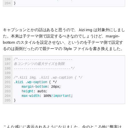
204
}
キャプションとかの話はあると思うので、.kizi img は対象外にしまし
た。本来は子テーマ側で設定するべきなのでしょうけど、margin-
bottom のスタイルを設定させない、というのを子テーマ側で設定す
るのは面倒だったので親テーマの Style ファイルを書き換えました。
196
/*----------------------------
197
各コンテンツの最大サイズを制限
198
-----------------------------*/
199
200
/*.kizi img, .kizi .wp-caption { */
201
.kizi .wp-caption 
{
*/
202
margin-bottom
:
20px
;
203
height
:
auto
;
204
max-width
:
100%
!important
;
205
}
こんな感じに表示されるようになりました。今のところ他に弊害は