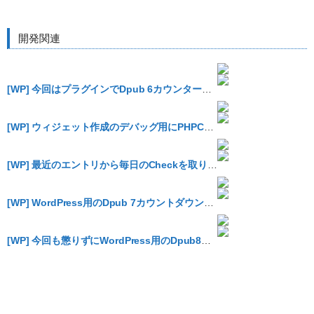
開発関連
[WP] 今回はプラグインでDpub 6カウンターを設置してみました #dpub6
[WP] ウィジェット作成のデバッグ用にPHPConsoleを導入したが…
[WP] 最近のエントリから毎日のCheckを取り除くウィジェットを作ってみる
[WP] WordPress用のDpub 7カウントダウンプラグインを作りました #dpub7
[WP] 今回も懲りずにWordPress用のDpub8カウンタープラグインを作りました #dpub8